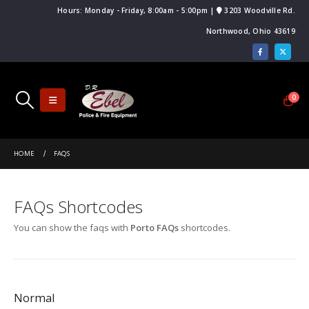
Hours: Monday - Friday, 8:00am - 5:00pm |
3203 Woodville Rd.
Northwood, Ohio 43619
0
HOME
FAQS
FAQs Shortcodes
You can show the faqs with
Porto FAQs
shortcodes.
Normal