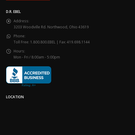
D.R. EBEL
Address:
3203 Woodville Rd. Northwood, Ohio 43619
Phone:
Toll Free: 1.800.800.EBEL | Fax: 419.698.1144
Hours:
Mon - Fri / 8:00am - 5:00pm
LOCATION